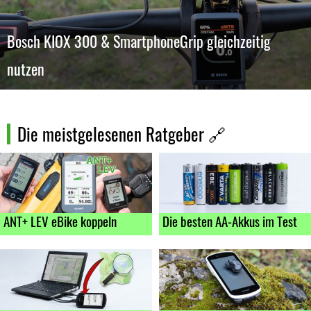
Bosch KIOX 300 & SmartphoneGrip gleichzeitig
nutzen
Die meistgelesenen Ratgeber 🔗
ANT+ LEV
eBike koppeln
Die besten AA-Akkus im Test