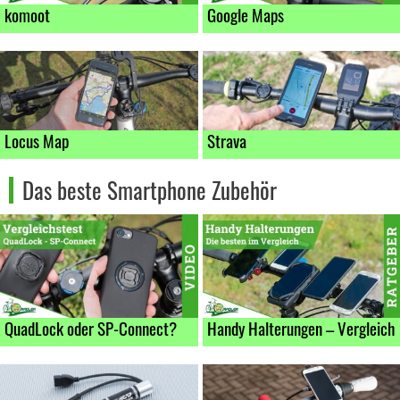
komoot
Google Maps
Locus Map
Strava
Das beste Smartphone Zubehör
QuadLock oder SP-Connect?
Handy Halterungen – Vergleich