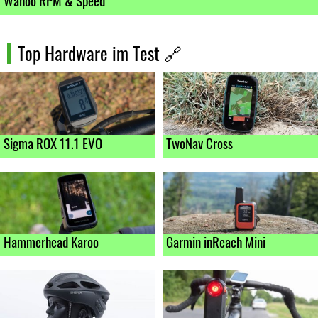
Top Hardware im Test
🔗
Sigma ROX 11.1 EVO
TwoNav Cross
Hammerhead Karoo
Garmin inReach Mini