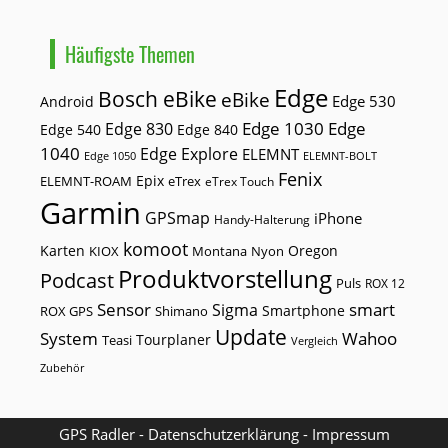
Häufigste Themen
Edge
Bosch eBike
eBike
Edge 530
Android
Edge 1030
Edge
Edge 830
Edge 540
Edge 840
1040
Edge Explore
ELEMNT
Edge 1050
ELEMNT-BOLT
Fenix
Epix
ELEMNT-ROAM
eTrex
eTrex Touch
Garmin
GPSmap
iPhone
Handy-Halterung
komoot
Karten
Oregon
KIOX
Montana
Nyon
Produktvorstellung
Podcast
Puls
ROX 12
Sensor
smart
Sigma
Smartphone
ROX GPS
Shimano
Update
Wahoo
System
Tourplaner
Teasi
Vergleich
Zubehör
GPS Radler -
Datenschutzerklärung
-
Impressum